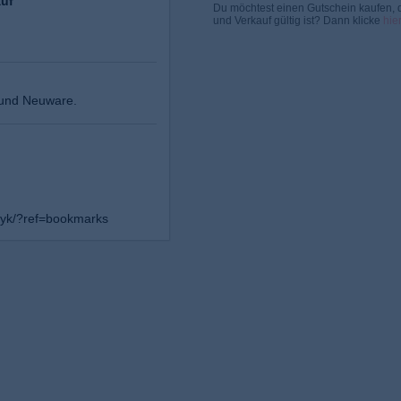
auf
Du möchtest einen Gutschein kaufen, d
und Verkauf gültig ist? Dann klicke
hier
 und Neuware.
zyk/?ref=bookmarks