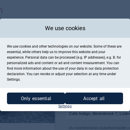
We use cookies
We use cookies and other technologies on our website. Some of these are
essential, while others help us to improve this website and your
experience. Personal data can be processed (e.g. IP addresses), e.g. B. for
personalized ads and content or ad and content measurement. You can
find more information about the use of your data in our
data protection
declaration. You can revoke or adjust your selection at any time under
Settings.
Only essential
Accept all
Settings
Cafe Indigo, Berenbrock 7, Lüdi
Du möchtest einen Gutschein kaufen, de