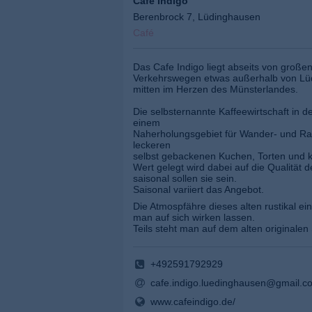
Cafe Indigo
Berenbrock 7, Lüdinghausen
Café
Das Cafe Indigo liegt abseits von große
Verkehrswegen etwas außerhalb von Lüd
mitten im Herzen des Münsterlandes.
Die selbsternannte Kaffeewirtschaft in 
einem
Naherholungsgebiet für Wander- und Rad
leckeren
selbst gebackenen Kuchen, Torten und k
Wert gelegt wird dabei auf die Qualität 
saisonal sollen sie sein.
Saisonal variiert das Angebot.
Die Atmospfähre dieses alten rustikal ei
man auf sich wirken lassen.
Teils steht man auf dem alten originale
+492591792929
cafe.indigo.luedinghausen@gmail.c
www.cafeindigo.de/