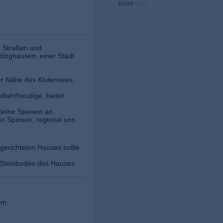
klicke
hier
.
n Straßen und
inghausen, einer Stadt
der Nähe des Klutensees,
fahrfreudige, bietet
leine Speisen an.
der Speisen, regional uns
ngerichteten Hauses sollte
n Steinboden des Hauses.
om