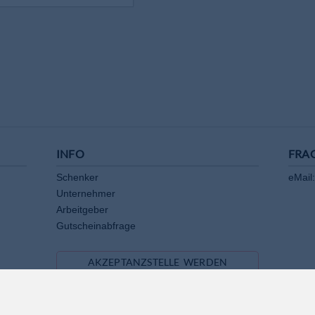
INFO
FRA
Schenker
eMail:
Unternehmer
Arbeitgeber
Gutscheinabfrage
AKZEPTANZSTELLE WERDEN